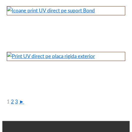
1
2
3
►