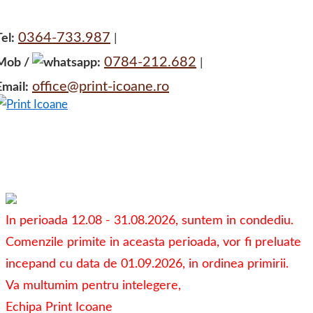
↓
0364-733.987
el:
|
Skip
0784-212.682
Mob /
:
|
to
office@print-icoane.ro
Email:
Main
Content
In perioada 12.08 - 31.08.2026, suntem in condediu.
Comenzile primite in aceasta perioada, vor fi preluate
incepand cu data de 01.09.2026, in ordinea primirii.
Va multumim pentru intelegere,
Echipa Print Icoane